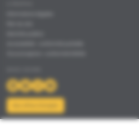
A PROPOS
Informations légales
Plan du site
Marchés publics
Accessibilité : conformité partielle
Écoconception : conformité RGESN
NOUS SUIVRE
LinkedIn
Bluesky
Instagram
YouTube
Nos offres d'emploi