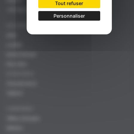
FRANCE
Tout refuser
+33 (0)5 63 68 48 48
Personnaliser
ENTREPRISE
iMSA
La MSA
Notre histoire
Nos sites
STRATÉGIE
Gouvernance
Valeurs
CARRIÈRES
Offres d'emploi
Métiers