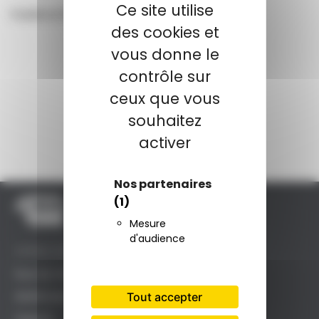
Ce site utilise
Publié le
19 mars 2025
des cookies et
vous donne le
contrôle sur
ceux que vous
souhaitez
activer
Nos partenaires
(1)
Mesure
d'audience
SIÈGE SOCIAL
Rue du Clos Maury
Tout accepter
82000 MONTAUBAN