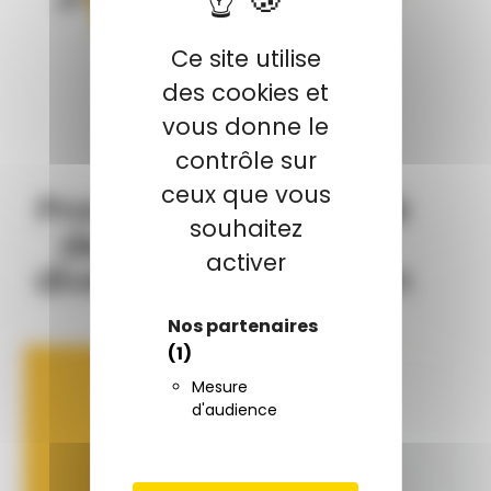
Ce site utilise
des cookies et
vous donne le
contrôle sur
ceux que vous
Promouvoir la qualité
souhaitez
de vie au travail, la
activer
diversité et l'inclusion
Nos partenaires
(1)
Mesure
d'audience