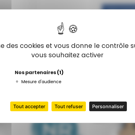
NOS VALEUR
QUOI DE NEUF ?
lise des cookies et vous donne le contrôle 
vous souhaitez activer
Nos partenaires
(1)
Notre actualité
Mesure d'audience
Tout accepter
Tout refuser
Personnaliser
IMSA