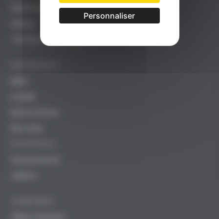
82000 MONTAUBAN
Personnaliser
FRANCE
+33 (0)5 63 68 48 48
ENTREPRISE
iMSA
La MSA
Notre histoire
Nos sites
STRATÉGIE
Gouvernance
Valeurs
CARRIÈRES
Offres d'emploi