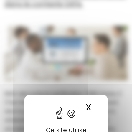
dans le contexte SAFe
iMSA décroche la certification TMMi niveau 3
(Test Maturity Model Integration) devenant
X
Masquer l
ainsi la première organisation française à
atteindre ce niveau de maturité dans le
domaine du test logiciel en contexte SAFe.
Ce site utilise