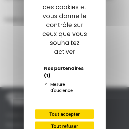
des cookies et
vous donne le
Publié le
13 mars 2024
contrôle sur
ceux que vous
souhaitez
activer
Nos partenaires
(1)
Mesure
d'audience
Tout accepter
SIÈGE SOCIAL
Rue du Clos Maury
Tout refuser