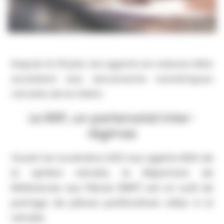
Depuis le 10 juin, les agents en caisses MSA
accèdent aux documents numériques
retraite de la CNAV.
Le RRP, un partenariat inter-
régimes
Ouvert en novembre 2021 aux agents MSA de
la sphère retraite, le Répertoire de
Références aux Pièces (RRP) est un outil de
partage de pièces justificatives utiles à la
retraite.