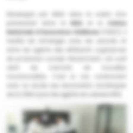
Développé par iMSA dans le cadre d’un
partenariat entre la
MSA
et la
Caisse
Nationale d’Assurance Vieillesse
(CNAV), il
facilite les échanges avec les assurés et
entre les agents des différents organismes
de protection sociale. Récemment, cet outil
vient de s’enrichir de nouvelles
fonctionnalités. C’est le cas notamment
avec un accès aux documents numériques
de la CNAV pour les agents en caisses MSA.