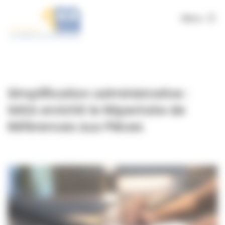
Panneau de gestion des cookies
Menu
Simplification administrative :
IMSA enrichit le Répertoire de
Références aux Pièces