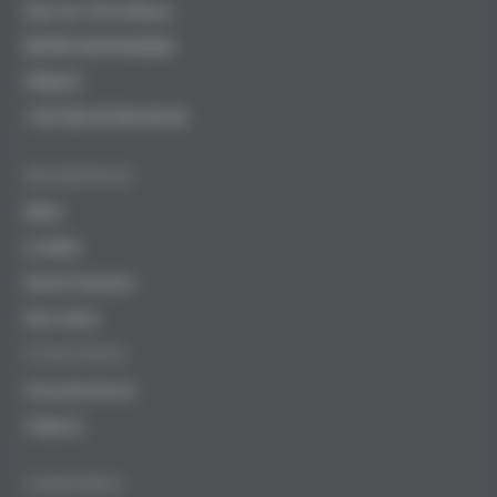
Rue du Clos Maury
82000 MONTAUBAN
FRANCE
+33 (0)5 63 68 48 48
ENTREPRISE
iMSA
La MSA
Notre histoire
Nos sites
STRATÉGIE
Gouvernance
Valeurs
CARRIÈRES