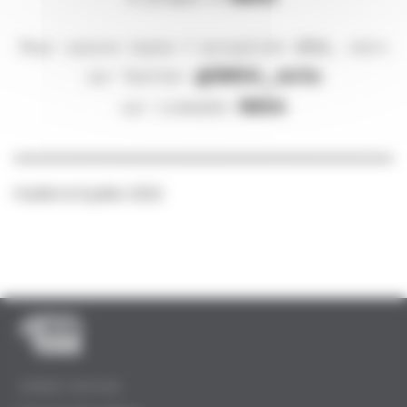
Pour suivre toute l'actualité iMSA, retrouv
@iMSA_actu
sur Twitter 
iMSA
sur LinkedIn 
Publié le
8 juillet 2022
SIÈGE SOCIAL