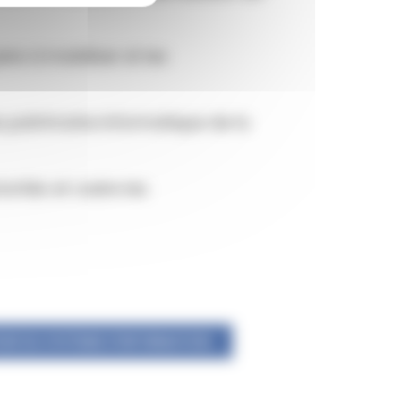
ens à mobiliser et les
 du patrimoine informatique de la
iorités et cadre les
EUR DU SYSTEME D'INFORMATION