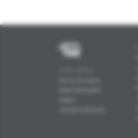
SIÈGE SOCIAL
Rue du Clos Maury
82000 MONTAUBAN
FRANCE
+33 (0)5 63 68 48 48