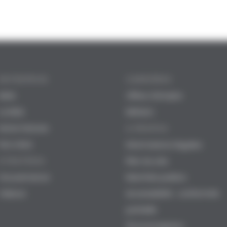
ENTREPRISE
CARRIÈRES
iMSA
Offres d'emploi
La MSA
Métiers
Notre histoire
A PROPOS
Nos sites
Informations légales
Plan du site
STRATÉGIE
Gouvernance
Marchés publics
Valeurs
Accessibilité : conformité
partielle
Écoconception :