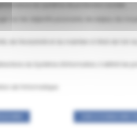
performance du système de protection sociale.
ger sur les objectifs poursuivis, les enjeux, les moy
té, de l’évolutivité et du maintien à l’état de l’art
irections du Système d’Information, il définit les pr
ion de l’informatique.
OULDOIRES
VOIR LE SCHEMA DIRECT