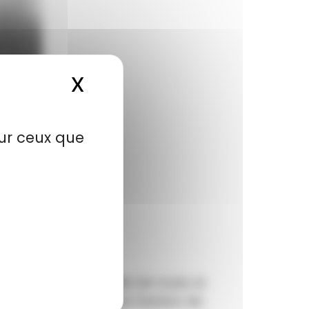
X
Masquer le bandeau de
sur ceux que
e cadre d’une feuille de route, le
tion d’Objectifs et de Gestion de