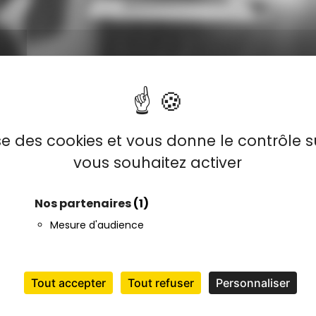
lise des cookies et vous donne le contrôle 
vous souhaitez activer
Nos partenaires
(1)
Mesure d'audience
Tout accepter
Tout refuser
Personnaliser
ation élabore les orientations stratégiques dans l
n, élaboré sur la base des objectifs de la Conven