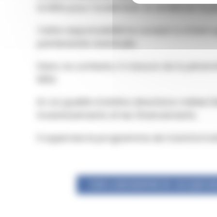
la MSA pour moderniser et améliorer la 
Cette responsabilité le conduit à s’interro
partenariats éventuels.
Dans ce contexte, il s’assure de la pérenni
MSA.
En sa qualité d’arbitre directions métier/d
investissements et les financements.
Il supervise le programme de transformat
VOIR LA BIOGRAPHIE DE JACQUES B