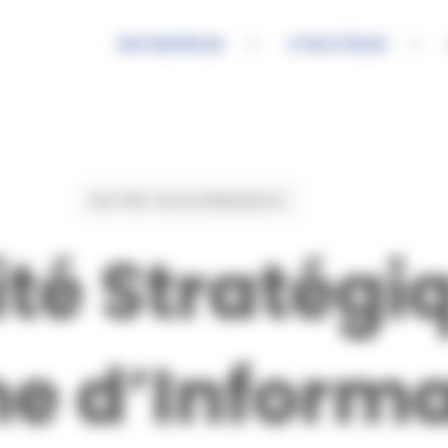
ENTREPRISE
STRATÉGIE
NOTRE GOUVERNANCE
té Stratégi
e d’Informa